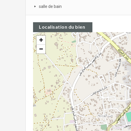
salle de bain
Localisation du bien
+
−