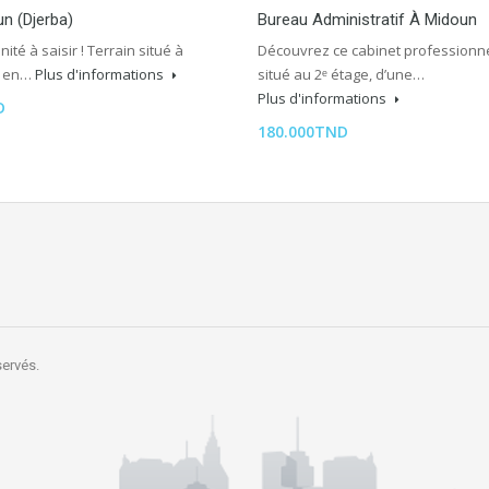
n (Djerba)
Bureau Administratif À Midoun
ité à saisir ! Terrain situé à
Découvrez ce cabinet professionn
, en…
Plus d'informations
situé au 2ᵉ étage, d’une…
Plus d'informations
D
180.000TND
servés.