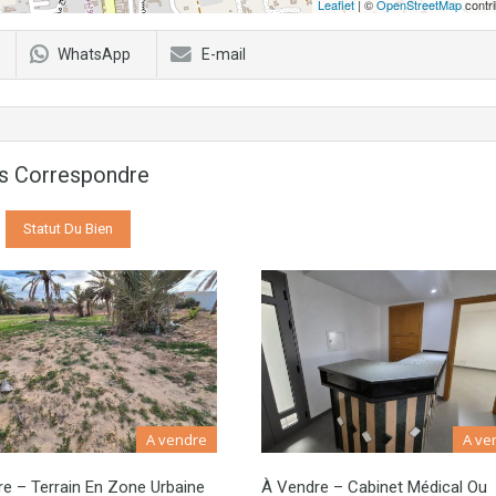
Leaflet
| ©
OpenStreetMap
contri
WhatsApp
E-mail
us Correspondre
Statut Du Bien
A vendre
A ve
e – Terrain En Zone Urbaine
À Vendre – Cabinet Médical Ou