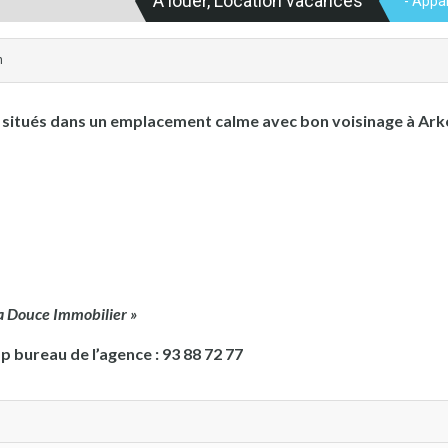
A louer, Location vacances
- Appa
n
situés dans un emplacement calme avec bon voisinage à Arko
La Douce Immobilier »
bureau de l’agence : 93 88 72 77