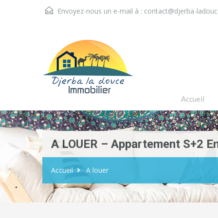
Envoyez-nous un e-mail à :
contact@djerba-ladou
Accueil
A LOUER – Appartement S+2 E
Accueil
A louer