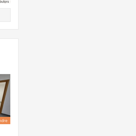
butors
ndre