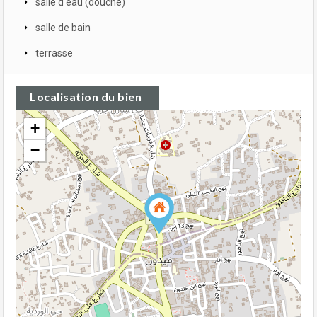
salle d'eau (douche)
salle de bain
terrasse
Localisation du bien
+
−