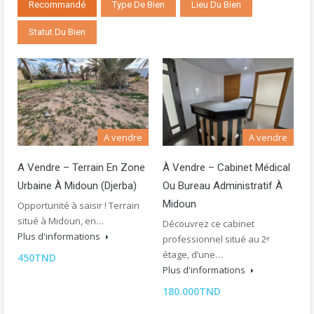
Recommandé
Type De Bien
Lieu Du Bien
Statut Du Bien
A vendre
A vendre
A Vendre – Terrain En Zone
À Vendre – Cabinet Médical
Urbaine À Midoun (Djerba)
Ou Bureau Administratif À
Midoun
Opportunité à saisir ! Terrain
situé à Midoun, en…
Découvrez ce cabinet
Plus d'informations
professionnel situé au 2ᵉ
étage, d’une…
450TND
Plus d'informations
180.000TND