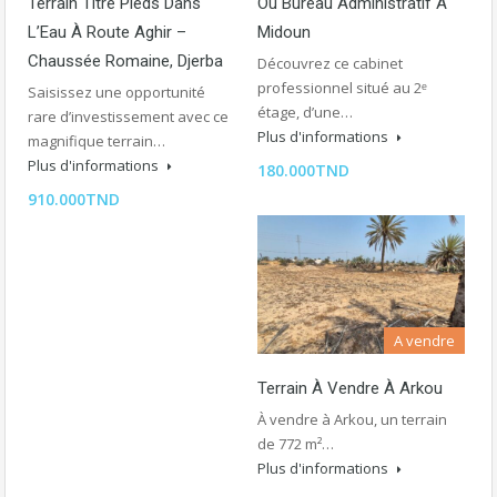
Terrain Titré Pieds Dans
Ou Bureau Administratif À
L’Eau À Route Aghir –
Midoun
Chaussée Romaine, Djerba
Découvrez ce cabinet
professionnel situé au 2ᵉ
Saisissez une opportunité
étage, d’une…
rare d’investissement avec ce
Plus d'informations
magnifique terrain…
Plus d'informations
180.000TND
910.000TND
A vendre
Terrain À Vendre À Arkou
À vendre à Arkou, un terrain
de 772 m²…
Plus d'informations