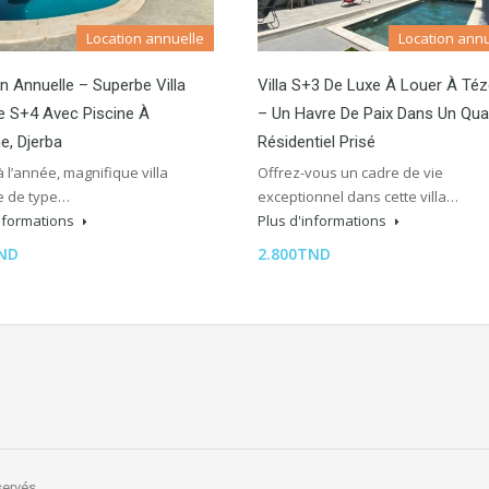
Location annuelle
Location annu
n Annuelle – Superbe Villa
Villa S+3 De Luxe À Louer À Téz
e S+4 Avec Piscine À
– Un Havre De Paix Dans Un Quar
e, Djerba
Résidentiel Prisé
à l’année, magnifique villa
Offrez-vous un cadre de vie
 de type…
exceptionnel dans cette villa…
informations
Plus d'informations
TND
2.800TND
servés.