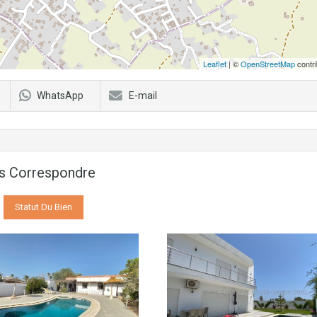
Leaflet
| ©
OpenStreetMap
contri
WhatsApp
E-mail
us Correspondre
Statut Du Bien