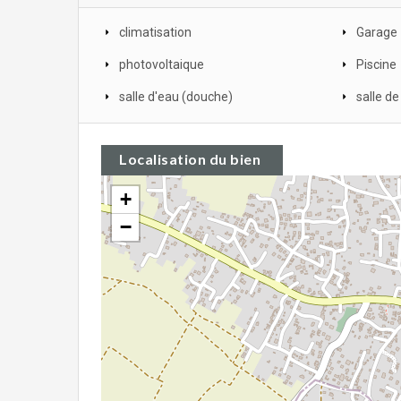
climatisation
Garage
photovoltaique
Piscine
salle d'eau (douche)
salle de
Localisation du bien
+
−