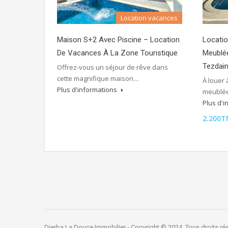
Location vacances
Maison S+2 Avec Piscine – Location
Locatio
De Vacances À La Zone Touristique
Meublé
Tezdain
Offrez-vous un séjour de rêve dans
cette magnifique maison…
À louer 
Plus d'informations
meublée
Plus d'
2.200
Djerba La Douce Immobilier - Copyright © 2024. Tous droits ré