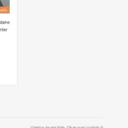
elle
daine
tier
Création de site Web, Clé en main
codylab.fr