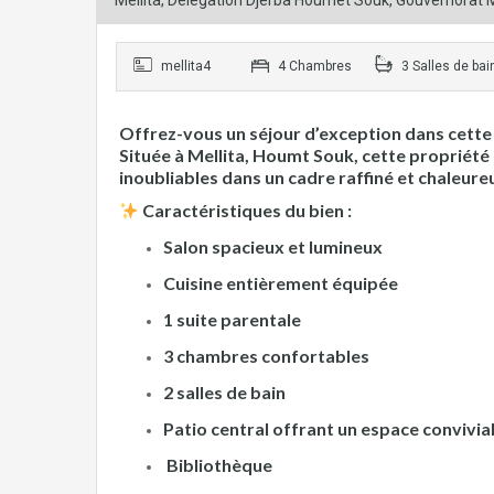
Mellita, Délégation Djerba Houmet Souk, Gouvernorat 
mellita4
4 Chambres
3 Salles de bai
Offrez-vous un séjour d’exception dans cette ma
Située à Mellita, Houmt Souk, cette propriét
inoubliables dans un cadre raffiné et chaleure
Caractéristiques du bien :
Salon spacieux et lumineux
Cuisine entièrement équipée
1 suite parentale
3 chambres confortables
2 salles de bain
Patio central offrant un espace convivial 
Bibliothèque