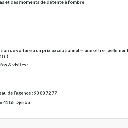
as et des moments de détente à l’ombre
ion de voiture à un prix exceptionnel — une offre réellemen
ts !
os & visites :
u de l’agence : 93 88 72 77
n 4116, Djerba