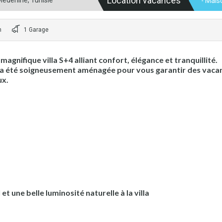
Location vacances
Médenine, Tunisie
- Maiso
n
1 Garage
gnifique villa S+4 alliant confort, élégance et tranquillité.
é a été soigneusement aménagée pour vous garantir des vaca
ux.
et une belle luminosité naturelle à la villa