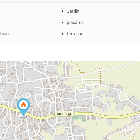
Jardin
placards
 bain
terrasse