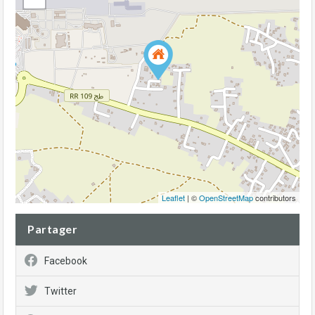
Leaflet
| ©
OpenStreetMap
contributors
Partager
Facebook
Twitter