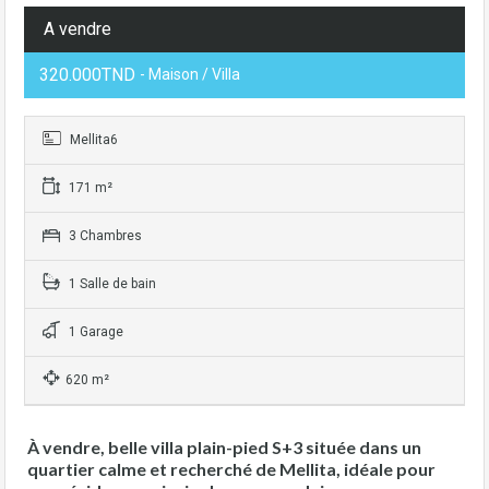
A vendre
320.000TND
- Maison / Villa
Mellita6
171 m²
3 Chambres
1 Salle de bain
1 Garage
620 m²
À vendre, belle villa
plain-pied S+3
située dans un
quartier calme et recherché de
Mellita
, idéale pour