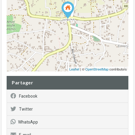
Leaflet
| ©
OpenStreetMap
contributors
Partager
Facebook
Twitter
WhatsApp