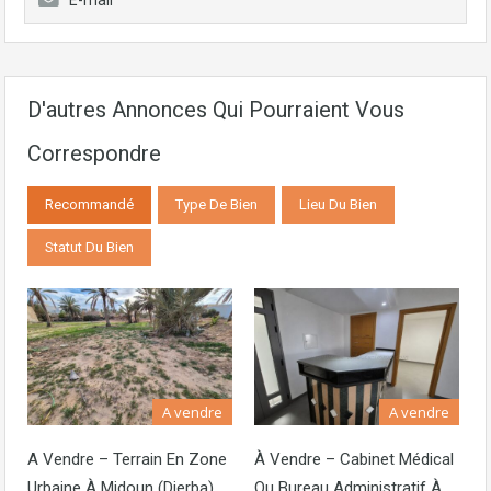
E-mail
D'autres Annonces Qui Pourraient Vous
Correspondre
Recommandé
Type De Bien
Lieu Du Bien
Statut Du Bien
A vendre
A vendre
A Vendre – Terrain En Zone
À Vendre – Cabinet Médical
Urbaine À Midoun (Djerba)
Ou Bureau Administratif À