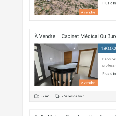
Plus d'
A vendre
À Vendre – Cabinet Médical Ou Bur
180.0
Découvre
professi
Plus d'
A vendre
39 m²
2 Salles de bain