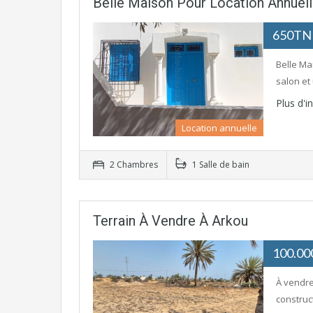
Belle Maison Pour Location Annuell
650T
Belle Ma
salon e
Plus d'
Location annuelle
2 Chambres
1 Salle de bain
Terrain À Vendre À Arkou
100.0
À vendre
construc