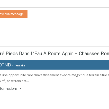
tré Pieds Dans L’Eau À Route Aghir – Chaussée Rom
00TND
- Terrain
z une opportunité rare d’investissement avec ce magnifique terrain situé
5 m², ce terrain est…
informations