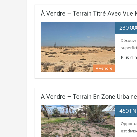
À Vendre – Terrain Titré Avec Vue
280.0
Découvre
superfic
Plus d'
A vendre
A Vendre – Terrain En Zone Urbaine
450T
Opportuni
est divi