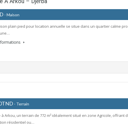
e À Arkou – Djerba
ND
- Maison
ison plain pied pour location annuelle se situe dans un quartier calme pro
t une…
informations
00TND
- Terrain
 à Arkou, un terrain de 772 m² idéalement situé en zone Agricole, offrant
tion résidentiel ou…