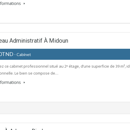
informations
eau Administratif À Midoun
00TND
- Cabinet
z ce cabinet professionnel situé au 2ᵉ étage, d’une superficie de 39 m², id
onnelle. Le bien se compose de…
informations