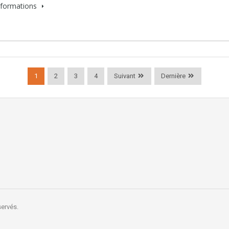
informations
1
2
3
4
Suivant
Dernière
servés.