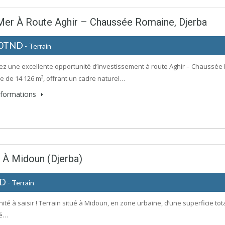
 Mer À Route Aghir – Chaussée Romaine, Djerba
00TND
- Terrain
z une excellente opportunité d’investissement à route Aghir – Chaussée R
ie de 14 126 m², offrant un cadre naturel…
informations
 À Midoun (Djerba)
ND
- Terrain
té à saisir ! Terrain situé à Midoun, en zone urbaine, d’une superficie tota
sé…