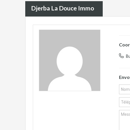
Djerba La Douce Immo
Coor
Bu
Envo